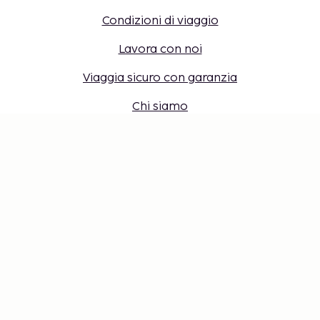
Condizioni di viaggio
Lavora con noi
Viaggia sicuro con garanzia
Chi siamo
Destinazioni
Accesso per agenti di viaggio
Impostazioni dei cookie
Non perderti nulla: ricevi gli ultimi
aggiornamenti
Resta aggiornato con le nostre ultime novità! Ricevi
consigli di viaggio, ispirazione e accesso a offerte