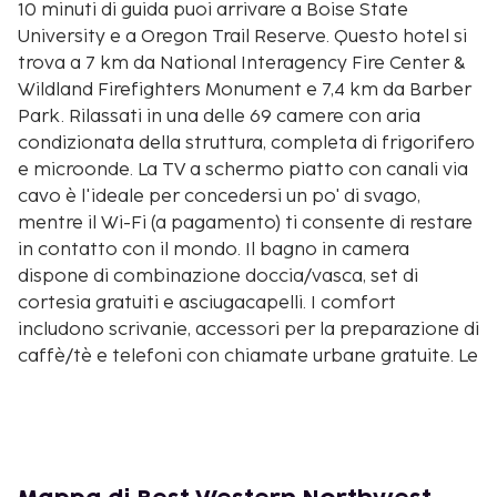
10 minuti di guida puoi arrivare a Boise State
University e a Oregon Trail Reserve. Questo hotel si
trova a 7 km da National Interagency Fire Center &
Wildland Firefighters Monument e 7,4 km da Barber
Park. Rilassati in una delle 69 camere con aria
condizionata della struttura, completa di frigorifero
e microonde. La TV a schermo piatto con canali via
cavo è l'ideale per concedersi un po' di svago,
mentre il Wi-Fi (a pagamento) ti consente di restare
in contatto con il mondo. Il bagno in camera
dispone di combinazione doccia/vasca, set di
cortesia gratuiti e asciugacapelli. I comfort
includono scrivanie, accessori per la preparazione di
caffè/tè e telefoni con chiamate urbane gratuite. Le
distanze sono visualizzate con un'approssimazione
di 0,1 chilometri.
Oregon Trail Reserve: 3,9 km
National Interagency Fire Center & Wildland