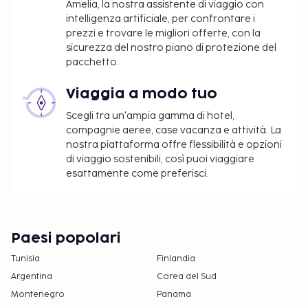
Amelia, la nostra assistente di viaggio con
animali di servizio
intelligenza artificiale, per confrontare i
È possibile che questo elenco non sia completo.
prezzi e trovare le migliori offerte, con la
sicurezza del nostro piano di protezione del
Tariffe e depositi potrebbero non includere le tasse
pacchetto.
e sono soggetti a modifiche.
Fino a 2 bambini o ragazzi di età pari o inferiore
Viaggia a modo tuo
a 17 anni soggiornano gratuitamente nella
Scegli tra un'ampia gamma di hotel,
camera dei genitori o dei tutori, utilizzando i
compagnie aeree, case vacanza e attività. La
letti presenti.
nostra piattaforma offre flessibilità e opzioni
È possibile richiedere camere attigue o
di viaggio sostenibili, così puoi viaggiare
comunicanti (previa disponibilità) contattando
esattamente come preferisci.
la struttura al numero riportato nella conferma
della prenotazione.
Gli animali domestici sono ammessi solo in
determinate camere, con alcune restrizioni e
Paesi popolari
previo supplemento (le tariffe sono indicate
Tunisia
Finlandia
nella sezione apposita). Per prendere accordi in
Argentina
Corea del Sud
merito al soggiorno con animali al seguito,
Montenegro
Panama
contattare direttamente la struttura utilizzando