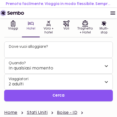
Prenota facilmente. Viaggia in modo flessibile. Sempre al miglior prezzo.
Viaggi
Hotel
Volo +
Voli
Traghetto
Multi-
hotel
+ Hotel
stop
Dove vuoi alloggiare?
Quando?
In qualsiasi momento
Viaggiatori
2 adulti
Cerca
Home
Stati Uniti
Boise - ID