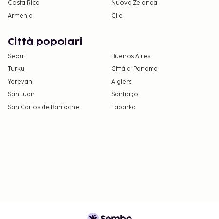
Costa Rica
Nuova Zelanda
i recapiti riportati nella conferma della
Armenia
Cile
prenotazione.
Per informazioni sulla politica sulla privacy di
Città popolari
Best Western, visita
Seoul
Buenos Aires
www.bestwestern.com/privacy
.
Turku
Città di Panama
Yerevan
Algiers
San Juan
Santiago
San Carlos de Bariloche
Tabarka