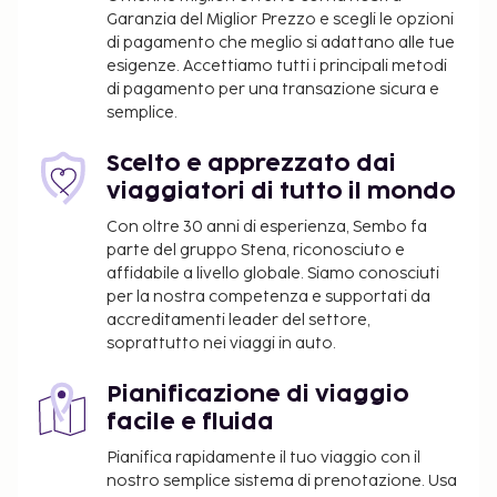
Potrai usufruire di un business center, quotidiani
Garanzia del Miglior Prezzo e scegli le opzioni
gratuiti nella hall e un pratico servizio di lavanderia e
di pagamento che meglio si adattano alle tue
lavaggio a secco. Stai pianificando un evento a
esigenze. Accettiamo tutti i principali metodi
Boise? Presso un hotel avrai a disposizione 78 metri
di pagamento per una transazione sicura e
quadrati di spazio con un'area per conferenze e sale
semplice.
riunioni. Il un parcheggio gratuito è disponibile in
loco. Le opportunità di svago non mancano: avrai a
Scelto e apprezzato dai
disposizione una palestra aperta giorno e notte,
viaggiatori di tutto il mondo
oltre a il Wi-Fi gratuito e servizi di concierge. Questo
Con oltre 30 anni di esperienza, Sembo fa
hotel offre, inoltre, una sala ricevimenti e un
parte del gruppo Stena, riconosciuto e
distributore automatico. Incontra gli altri ospiti al
affidabile a livello globale. Siamo conosciuti
cocktail di benvenuto offerto tutti i giorni. La
per la nostra competenza e supportati da
colazione completa viene servita tutti i giorni
accreditamenti leader del settore,
soprattutto nei viaggi in auto.
gratuitamente.
Accesso wireless a Internet in camera: 1.00 USD
Pianificazione di viaggio
a soggiorno (le tariffe possono variare)
facile e fluida
Supplemento per animali domestici: 30 USD ad
animale, a notte
Pianifica rapidamente il tuo viaggio con il
Non vengono richiesti supplementi per gli
nostro semplice sistema di prenotazione. Usa