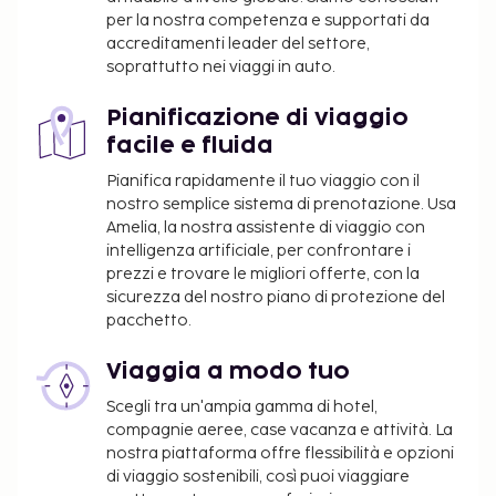
tavolini all'aperto. Se preferisci restare in camera,
per la nostra competenza e supportati da
approfitta del servizio in camera con orario
accreditamenti leader del settore,
soprattutto nei viaggi in auto.
limitato. La colazione da portar via è disponibile a
pagamento tutti i giorni dalle ore 07:00 alle ore
Pianificazione di viaggio
13:00.
facile e fluida
La struttura ti addebiterà i seguenti costi. I
Pianifica rapidamente il tuo viaggio con il
supplementi potrebbero includere le tasse
nostro semplice sistema di prenotazione. Usa
applicabili:
Amelia, la nostra assistente di viaggio con
Cauzione: 50 USD per sistemazione, a notte
intelligenza artificiale, per confrontare i
Tariffa resort: 23.49 USD per sistemazione, a
prezzi e trovare le migliori offerte, con la
sicurezza del nostro piano di protezione del
notte.
pacchetto.
La tariffa resort include:
Uso della palestra
Viaggia a modo tuo
Acqua minerale in camera
Scegli tra un'ampia gamma di hotel,
Telefonate
compagnie aeree, case vacanza e attività. La
nostra piattaforma offre flessibilità e opzioni
Abbiamo incluso tutti i costi che ci ha comunicato la
di viaggio sostenibili, così puoi viaggiare
struttura.