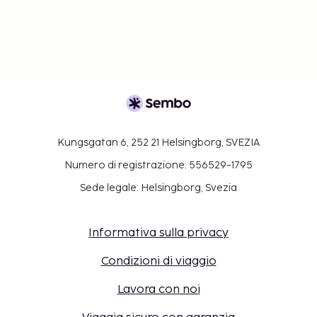
la struttura al numero riportato nella conferma
della prenotazione.
Sono previsti limiti di altezza per il parcheggio.
Per la sicurezza dei viaggiatori, sono disponibili
metodi di pagamento senza contanti per tutte
le transazioni.
È disponibile il check-out senza contatti.
Questa struttura è LGBTQ+ friendly e accoglie
Kungsgatan 6, 252 21 Helsingborg, SVEZIA
tutti gli ospiti, senza alcuna distinzione.
Numero di registrazione: 556529-1795
Sede legale: Helsingborg, Svezia
Informativa sulla privacy
Condizioni di viaggio
Lavora con noi