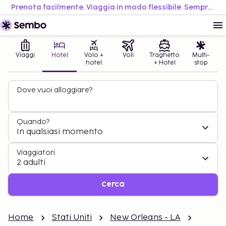
Prenota facilmente. Viaggia in modo flessibile. Sempre al miglior prezzo.
Viaggi
Hotel
Volo +
Voli
Traghetto
Multi-
hotel
+ Hotel
stop
Dove vuoi alloggiare?
Quando?
In qualsiasi momento
Viaggiatori
2 adulti
Cerca
Home
Stati Uniti
New Orleans - LA