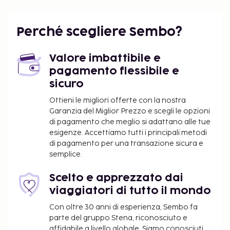
L'aeroporto internazionale più vicino è Aeroporto
Internazionale "Louis Armstrong" di New Orleans
Perché scegliere Sembo?
(MSY): 26,1 km
Potrai usufruire di check-out veloce, un pratico
Valore imbattibile e
servizio di lavanderia e lavaggio a secco e una
pagamento flessibile e
reception aperta 24 ore su 24. Stai pianificando un
sicuro
evento a New Orleans? Presso un hotel avrai a
Ottieni le migliori offerte con la nostra
disposizione 2787 metri quadrati di spazio con
Garanzia del Miglior Prezzo e scegli le opzioni
un'area per conferenze e 8 sale riunioni. Il un
di pagamento che meglio si adattano alle tue
parcheggio (a pagamento) è disponibile in loco. Le
esigenze. Accettiamo tutti i principali metodi
opportunità di svago non mancano: avrai a
di pagamento per una transazione sicura e
disposizione una palestra aperta giorno e notte,
semplice.
oltre a il Wi-Fi gratuito e servizi di concierge. In
questo hotel potrai inoltre contare su negozi di
Scelto e apprezzato dai
articoli da regalo/edicole, servizi per matrimoni e
viaggiatori di tutto il mondo
una sala da ballo. Fermati a mangiare presso Ruth's
Con oltre 30 anni di esperienza, Sembo fa
Chris Steak House, piacevole steakhouse dove
parte del gruppo Stena, riconosciuto e
servono anche i cocktail del bar/lounge e offrono
affidabile a livello globale. Siamo conosciuti