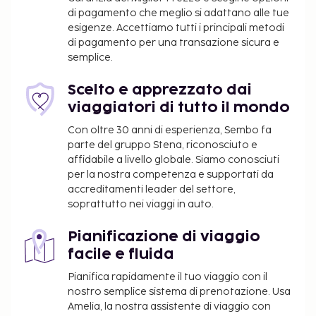
parcheggio gratuito è disponibile in loco. Avrai a
di pagamento che meglio si adattano alle tue
disposizione utili servizi come il Wi-Fi gratuito, una
esigenze. Accettiamo tutti i principali metodi
TV nelle aree comuni e l'assistenza per la
di pagamento per una transazione sicura e
prenotazione di tour e biglietti. La colazione
semplice.
completa viene servita gratuitamente tutti i giorni
dalle ore 06:00 alle ore 09:00.
Scelto e apprezzato dai
Supplemento per animali domestici: 30.00 USD
viaggiatori di tutto il mondo
ad animale, a notte
Con oltre 30 anni di esperienza, Sembo fa
Non vengono richiesti supplementi per gli
parte del gruppo Stena, riconosciuto e
animali di servizio
affidabile a livello globale. Siamo conosciuti
per la nostra competenza e supportati da
È possibile che questo elenco non sia completo.
accreditamenti leader del settore,
Tariffe e depositi potrebbero non includere le tasse
soprattutto nei viaggi in auto.
e sono soggetti a modifiche.
Pianificazione di viaggio
Gli animali domestici sono ammessi solo in
facile e fluida
determinate camere, con alcune restrizioni e
previo supplemento (le tariffe sono indicate
Pianifica rapidamente il tuo viaggio con il
nella sezione apposita). Per prendere accordi in
nostro semplice sistema di prenotazione. Usa
Amelia, la nostra assistente di viaggio con
merito al soggiorno con animali al seguito,