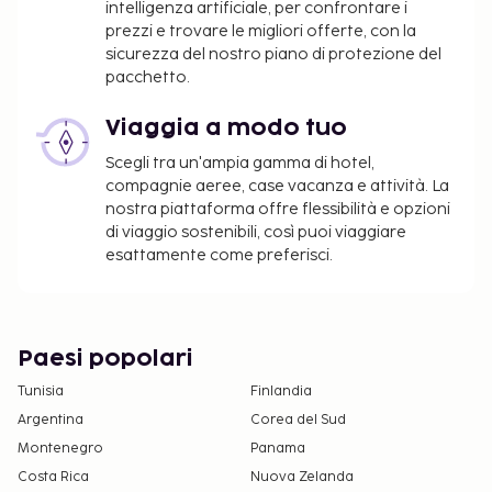
intelligenza artificiale, per confrontare i
contattare direttamente la struttura utilizzando
prezzi e trovare le migliori offerte, con la
i recapiti riportati nella conferma della
sicurezza del nostro piano di protezione del
prenotazione.
pacchetto.
Per informazioni sulla politica sulla privacy di
Viaggia a modo tuo
Best Western, visita
Scegli tra un'ampia gamma di hotel,
www.bestwestern.com/privacy
.
compagnie aeree, case vacanza e attività. La
nostra piattaforma offre flessibilità e opzioni
di viaggio sostenibili, così puoi viaggiare
esattamente come preferisci.
Paesi popolari
Tunisia
Finlandia
Argentina
Corea del Sud
Montenegro
Panama
Costa Rica
Nuova Zelanda