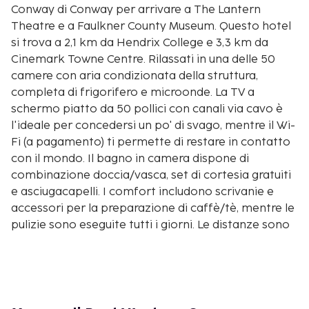
Conway di Conway per arrivare a The Lantern
Theatre e a Faulkner County Museum. Questo hotel
si trova a 2,1 km da Hendrix College e 3,3 km da
Cinemark Towne Centre. Rilassati in una delle 50
camere con aria condizionata della struttura,
completa di frigorifero e microonde. La TV a
schermo piatto da 50 pollici con canali via cavo è
l'ideale per concedersi un po' di svago, mentre il Wi-
Fi (a pagamento) ti permette di restare in contatto
con il mondo. Il bagno in camera dispone di
combinazione doccia/vasca, set di cortesia gratuiti
e asciugacapelli. I comfort includono scrivanie e
accessori per la preparazione di caffè/tè, mentre le
pulizie sono eseguite tutti i giorni. Le distanze sono
visualizzate con un'approssimazione di 0,1
chilometri.
Hendrix College: 1,9 km
The Lantern Theatre: 2 km