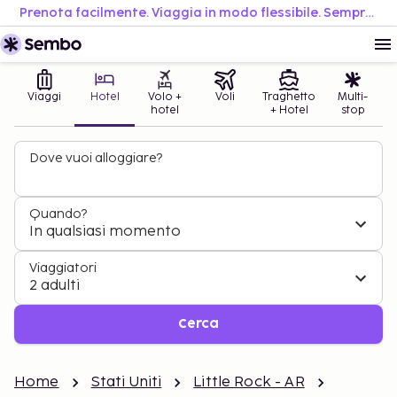
Prenota facilmente. Viaggia in modo flessibile. Sempre al miglior prezzo.
Viaggi
Hotel
Volo +
Voli
Traghetto
Multi-
hotel
+ Hotel
stop
Dove vuoi alloggiare?
Quando?
In qualsiasi momento
Viaggiatori
2 adulti
Cerca
Home
Stati Uniti
Little Rock - AR