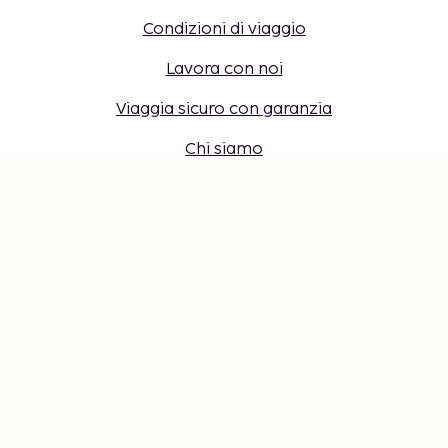
Condizioni di viaggio
Lavora con noi
Viaggia sicuro con garanzia
Chi siamo
Destinazioni
Accesso per agenti di viaggio
Impostazioni dei cookie
Non perderti nulla: ricevi gli ultimi
aggiornamenti
Resta aggiornato con le nostre ultime novità! Ricevi
consigli di viaggio, ispirazione e accesso a offerte