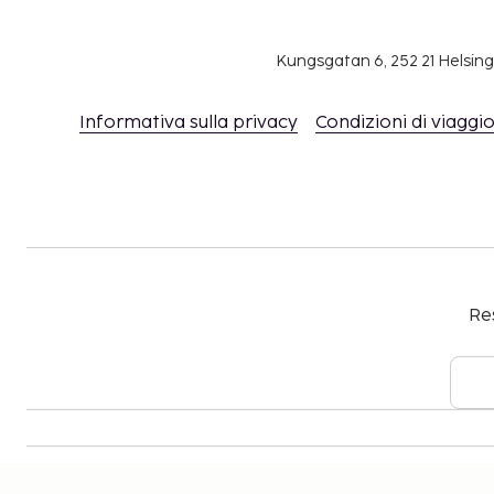
In questa struttura non vengono serviti alcolici
Per informazioni sulla politica sulla privacy di 
Kungsgatan 6, 252 21 Helsin
www.bestwestern.com/privacy
.
Informativa sulla privacy
Condizioni di viaggi
Res