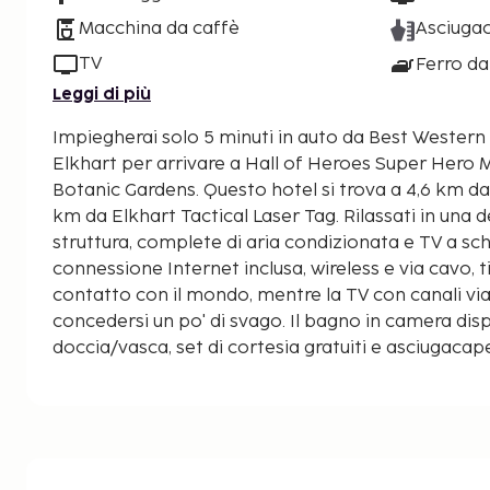
Macchina da caffè
Asciugac
TV
Ferro da
Leggi di più
Impiegherai solo 5 minuti in auto da Best Western E
Elkhart per arrivare a Hall of Heroes Super Hero 
Botanic Gardens. Questo hotel si trova a 4,6 km da Ruthmere Mansion e 5,6
km da Elkhart Tactical Laser Tag. Rilassati in una 
struttura, complete di aria condizionata e TV a sc
connessione Internet inclusa, wireless e via cavo, t
contatto con il mondo, mentre la TV con canali via s
concedersi un po' di svago. Il bagno in camera di
doccia/vasca, set di cortesia gratuiti e asciugacape
scrivanie, quotidiani gratuiti nei giorni feriali e t
urbane gratuite. Le distanze sono visualizzate co
0,1 chilometri.
Hall of Heroes Super Hero Museum: 2,6 km
Wellfield Botanic Gardens: 4,6 km