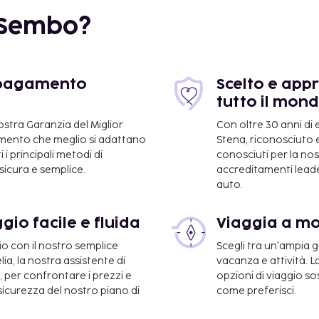
 Sembo?
e pagamento
Scelto e appr
tutto il mon
km
nostra Garanzia del Miglior
Con oltre 30 anni di
gamento che meglio si adattano
Stena, riconosciuto e
 i principali metodi di
conosciuti per la n
icura e semplice.
accreditamenti leader
auto.
gio facile e fluida
Viaggia a m
io con il nostro semplice
Scegli tra un'ampia
 42 km
a, la nostra assistente di
vacanza e attività. L
e, per confrontare i prezzi e
opzioni di viaggio so
,7 km
 sicurezza del nostro piano di
come preferisci.
ern Elkhart Inn & Suites