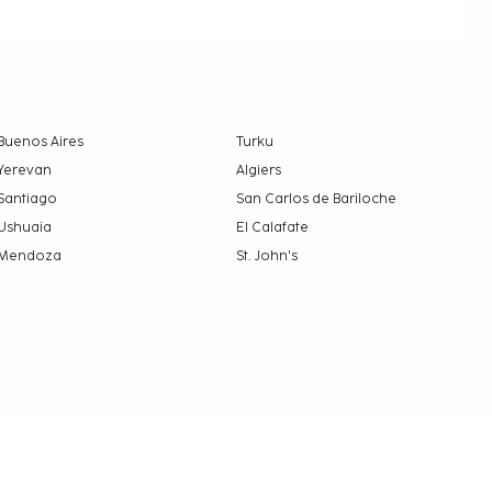
Buenos Aires
Turku
Yerevan
Algiers
Santiago
San Carlos de Bariloche
Ushuaia
El Calafate
Mendoza
St. John's