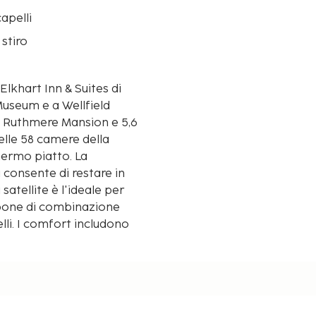
apelli
 stiro
lkhart Inn & Suites di
Museum e a Wellfield
delle 58 camere della
hermo piatto. La
i consente di restare in
atellite è l'ideale per
spone di combinazione
lli. I comfort includono
elefoni con chiamate
n un'approssimazione di