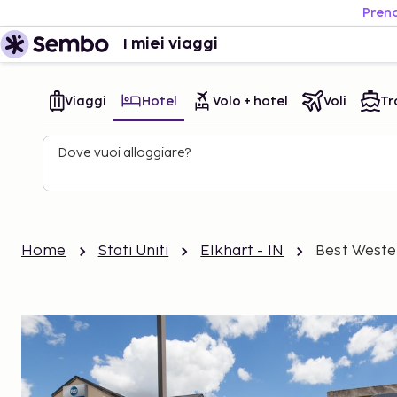
Preno
I miei viaggi
Viaggi
Hotel
Volo + hotel
Voli
Tr
Dove vuoi alloggiare?
Home
Stati Uniti
Elkhart - IN
Best Wester