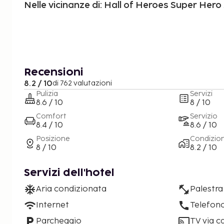
Nelle vicinanze di: Hall of Heroes Super He
Recensioni
8.2 / 10
di 762 valutazioni
Pulizia
Servizi
8.6 / 10
8 / 10
Comfort
Servizio
8.4 / 10
8.6 / 10
Posizione
Condizio
8 / 10
8.2 / 10
Servizi dell'hotel
Aria condizionata
Palestra
Internet
Telefon
Parcheggio
TV via c