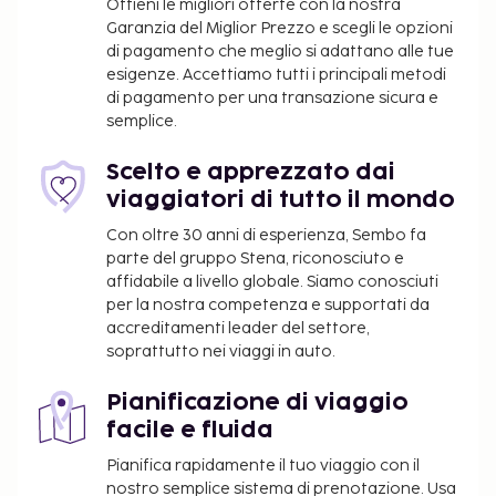
Ottieni le migliori offerte con la nostra
cavo, un business center aperto 24 ore su 24 e
Garanzia del Miglior Prezzo e scegli le opzioni
check-out veloce. Un hotel è ideale per
di pagamento che meglio si adattano alle tue
l'organizzazione di eventi, grazie a un'area per
esigenze. Accettiamo tutti i principali metodi
conferenze e una sala riunioni. Il un parcheggio
di pagamento per una transazione sicura e
gratuito è disponibile in loco. Approfitta dei servizi
semplice.
ricreativi disponibili, che includono una piscina
coperta e una palestra. In questo hotel potrai
Scelto e apprezzato dai
inoltre contare su il Wi-Fi gratuito e un distributore
viaggiatori di tutto il mondo
automatico. La colazione continentale è inclusa nel
Con oltre 30 anni di esperienza, Sembo fa
prezzo.
parte del gruppo Stena, riconosciuto e
Cauzione per animali: 150 USD a soggiorno.
affidabile a livello globale. Siamo conosciuti
Supplemento per animali domestici: 40.00 USD
per la nostra competenza e supportati da
ad animale, al giorno
accreditamenti leader del settore,
soprattutto nei viaggi in auto.
Non vengono richiesti supplementi per gli
animali di servizio
Pianificazione di viaggio
Letto aggiuntivo: 30.0 USD al giorno
facile e fluida
È possibile che questo elenco non sia completo.
Pianifica rapidamente il tuo viaggio con il
Tariffe e depositi potrebbero non includere le tasse
nostro semplice sistema di prenotazione. Usa