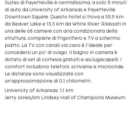
Suites di Fayetteville è centralissima, a solo 5 minuti
di auto da University of Arkansas e Fayetteville
Downtown Square. Questo hotel si trova a 35,5 km
da Beaver Lake e 13,3 km da White River. Rilassati in
una delle 68 camere con aria condizionata della
struttura, complete di frigorifero e TV a schermo
piatto. La TV con canali via cavo è l'ideale per
concedersi un po' di svago. Il bagno in camera è
dotato di set di cortesia gratuiti e asciugacapelli. I
comfort includono telefoni, scrivanie e microonde.
Le distanze sono visualizzate con
un'approssimazione di 0,1 chilometri.
University of Arkansas: 1,1 km
Jerry Jones/Jim Lindsey Hall of Champions Museum:
1,8 km
Randal Tyson Track Center: 1,9 km
Baum Stadium: 2 km
Bud Walton Arena (Palazzo del basket): 2,2 km