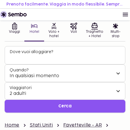
Prenota facilmente. Viaggia in modo flessibile. Sempre al miglior prezzo.
Viaggi
Hotel
Volo +
Voli
Traghetto
Multi-
hotel
+ Hotel
stop
Dove vuoi alloggiare?
Quando?
In qualsiasi momento
Viaggiatori
2 adulti
Cerca
Home
Stati Uniti
Fayetteville - AR