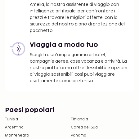
e sono soggetti a modifiche.
Amelia, la nostra assistente di viaggio con
intelligenza artificiale, per confrontare i
È possibile richiedere camere attigue o
prezzi e trovare le migliori offerte, con la
comunicanti (previa disponibilità) contattando
sicurezza del nostro piano di protezione del
la struttura al numero riportato nella conferma
pacchetto.
della prenotazione.
Viaggia a modo tuo
Per informazioni sulla politica sulla privacy di
Best Western, visita
Scegli tra un'ampia gamma di hotel,
compagnie aeree, case vacanza e attività. La
www.bestwestern.com/privacy
.
nostra piattaforma offre flessibilità e opzioni
di viaggio sostenibili, così puoi viaggiare
esattamente come preferisci.
Paesi popolari
Tunisia
Finlandia
Argentina
Corea del Sud
Montenegro
Panama