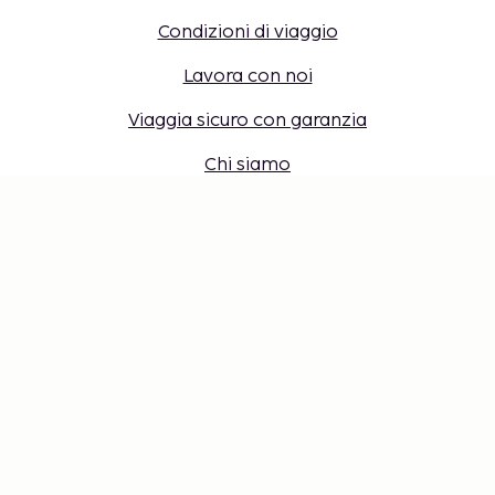
Condizioni di viaggio
Lavora con noi
Viaggia sicuro con garanzia
Chi siamo
Destinazioni
Accesso per agenti di viaggio
Impostazioni dei cookie
Non perderti nulla: ricevi gli ultimi
aggiornamenti
Resta aggiornato con le nostre ultime novità! Ricevi
consigli di viaggio, ispirazione e accesso a offerte