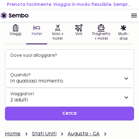
Prenota facilmente. Viaggia in modo flessibile. Sempre al miglior prezzo.
Viaggi
Hotel
Volo +
Voli
Traghetto
Multi-
hotel
+ Hotel
stop
Dove vuoi alloggiare?
Quando?
In qualsiasi momento
Viaggiatori
2 adulti
Cerca
Home
Stati Uniti
Augusta - GA