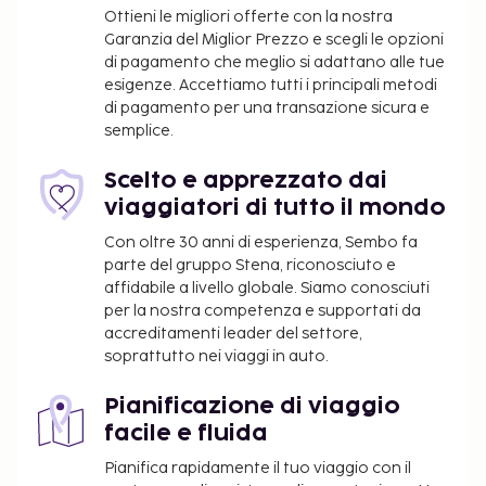
Field (AGS): 25,1 km
Ottieni le migliori offerte con la nostra
Garanzia del Miglior Prezzo e scegli le opzioni
Potrai usufruire di accesso gratuito a Internet via
di pagamento che meglio si adattano alle tue
cavo, un business center aperto 24 ore su 24 e un
esigenze. Accettiamo tutti i principali metodi
pratico servizio di lavanderia e lavaggio a secco. Il
di pagamento per una transazione sicura e
un parcheggio gratuito è disponibile in loco. Scegli
semplice.
tra l'ampia gamma di servizi ricreativi disponibili,
che includono una piscina all'aperto e una palestra
Scelto e apprezzato dai
aperta giorno e notte. Questo hotel propone,
viaggiatori di tutto il mondo
inoltre, il Wi-Fi gratuito, una TV nelle aree comuni e
Con oltre 30 anni di esperienza, Sembo fa
un distributore automatico. La colazione completa
parte del gruppo Stena, riconosciuto e
viene servita gratuitamente tutti i giorni dalle ore
affidabile a livello globale. Siamo conosciuti
06:00 alle ore 09:00.
per la nostra competenza e supportati da
accreditamenti leader del settore,
Letto aggiuntivo: 20.0 USD a notte
soprattutto nei viaggi in auto.
È possibile che questo elenco non sia completo.
Tariffe e depositi potrebbero non includere le tasse
Pianificazione di viaggio
e sono soggetti a modifiche.
facile e fluida
Un bambino di età pari o inferiore a 17 anni
Pianifica rapidamente il tuo viaggio con il