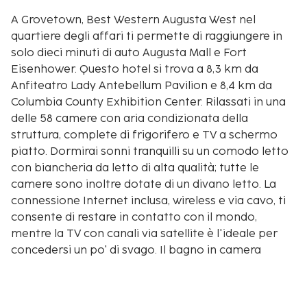
A Grovetown, Best Western Augusta West nel
quartiere degli affari ti permette di raggiungere in
solo dieci minuti di auto Augusta Mall e Fort
Eisenhower. Questo hotel si trova a 8,3 km da
Anfiteatro Lady Antebellum Pavilion e 8,4 km da
Columbia County Exhibition Center. Rilassati in una
delle 58 camere con aria condizionata della
struttura, complete di frigorifero e TV a schermo
piatto. Dormirai sonni tranquilli su un comodo letto
con biancheria da letto di alta qualità; tutte le
camere sono inoltre dotate di un divano letto. La
connessione Internet inclusa, wireless e via cavo, ti
consente di restare in contatto con il mondo,
mentre la TV con canali via satellite è l'ideale per
concedersi un po' di svago. Il bagno in camera
dispone di combinazione doccia/vasca, set di
cortesia gratuiti e asciugacapelli. Le distanze sono
visualizzate con un'approssimazione di 0,1