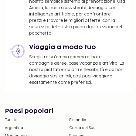
soggiorna gratuitamente nella camera dei
nostro semplice sistema di prenotazione. Usa
Amelia, la nostra assistente di viaggio con
genitori o tutori, utilizzando i letti presenti.
intelligenza artificiale, per confrontare i
È possibile richiedere camere attigue o
prezzi e trovare le migliori offerte, con la
comunicanti (previa disponibilità) contattando
sicurezza del nostro piano di protezione del
la struttura al numero riportato nella conferma
pacchetto.
della prenotazione.
Viaggia a modo tuo
Per informazioni sulla politica sulla privacy di
Scegli tra un'ampia gamma di hotel,
Best Western, visita
compagnie aeree, case vacanza e attività. La
www.bestwestern.com/privacy
.
nostra piattaforma offre flessibilità e opzioni
di viaggio sostenibili, così puoi viaggiare
esattamente come preferisci.
Paesi popolari
Tunisia
Finlandia
Argentina
Corea del Sud
Montenegro
Panama