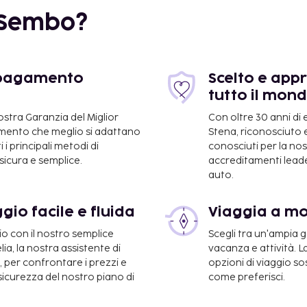
 Sembo?
e pagamento
Scelto e appr
tutto il mon
nostra Garanzia del Miglior
Con oltre 30 anni di
gamento che meglio si adattano
Stena, riconosciuto e
 i principali metodi di
conosciuti per la n
icura e semplice.
accreditamenti leader
auto.
ming Arts Center: 12,4
gio facile e fluida
Viaggia a m
io con il nostro semplice
Scegli tra un'ampia
a, la nostra assistente di
vacanza e attività. L
e, per confrontare i prezzi e
opzioni di viaggio so
km
 sicurezza del nostro piano di
come preferisci.