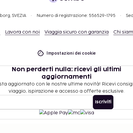
anni soggiornano
o tutori, utilizzando i
gborg, SVEZIA
Numero di registrazione: 556529-1795
Sed
o
Lavora con noi
Viaggia sicuro con garanzia
Chi sia
tti gli ospiti, senza
Impostazioni dei cookie
Best Western, visita
Non perderti nulla: ricevi gli ultimi
aggiornamenti
ta aggiornato con le nostre ultime novità! Ricevi consigl
viaggio, ispirazione e accesso a offerte esclusive.
Iscriviti
©
2026
Stena Line Travel Group AB