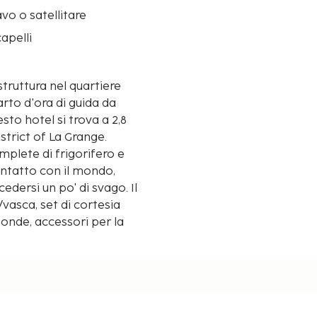
avo o satellitare
apelli
truttura nel quartiere
arto d'ora di guida da
trict of La Grange.
omplete di frigorifero e
contatto con il mondo,
edersi un po' di svago. Il
asca, set di cortesia
oonde, accessori per la
urbane gratuite. Le
di 0,1 chilometri.
1 km