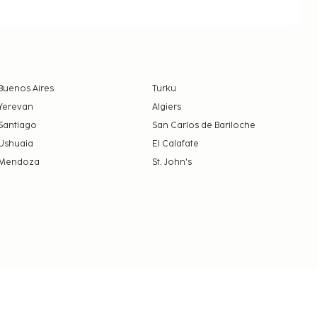
Buenos Aires
Turku
Yerevan
Algiers
Santiago
San Carlos de Bariloche
Ushuaia
El Calafate
Mendoza
St. John's