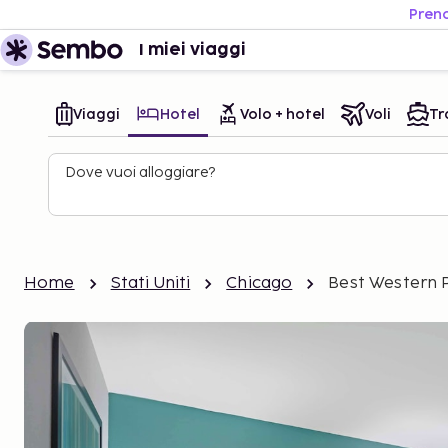
Preno
I miei viaggi
Viaggi
Hotel
Volo + hotel
Voli
Tr
Dove vuoi alloggiare?
Home
Stati Uniti
Chicago
Best Western P