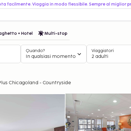
ta facilmente. Viaggia in modo flessibile. Sempre al miglior p
aghetto + Hotel
Multi-stop
Quando?
Viaggiatori
In qualsiasi momento
2 adulti
lus Chicagoland - Countryside