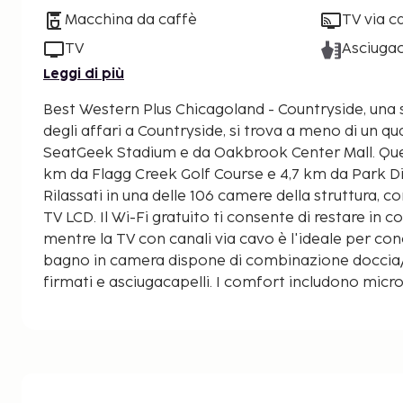
Macchina da caffè
TV via c
TV
Asciugac
Leggi di più
Best Western Plus Chicagoland - Countryside, una s
degli affari a Countryside, si trova a meno di un qu
SeatGeek Stadium e da Oakbrook Center Mall. Questo hotel si trova a 2,8
km da Flagg Creek Golf Course e 4,7 km da Park Dis
Rilassati in una delle 106 camere della struttura, c
TV LCD. Il Wi-Fi gratuito ti consente di restare in 
mentre la TV con canali via cavo è l'ideale per conc
bagno in camera dispone di combinazione doccia/v
firmati e asciugacapelli. I comfort includono micr
preparazione di caffè/tè e telefoni con chiamate 
distanze sono visualizzate con un'approssimazione 
Flagg Creek Golf Course: 3 km
Park District of La Grange: 4,5 km
Centro Commerciale Burr Ridge Village Center: 5,