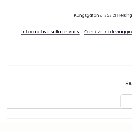
Bambini e ragazzi di età pari o inferiore a 17 
gratuitamente nella stessa camera dei genitori 
Kungsgatan 6, 252 21 Helsin
letti presenti.
È disponibile il check-out senza contatti.
Informativa sulla privacy
Condizioni di viaggi
Questa struttura è LGBTQ+ friendly e accoglie tu
alcuna distinzione.
Per informazioni sulla politica sulla privacy di 
www.bestwestern.com/privacy
.
Res