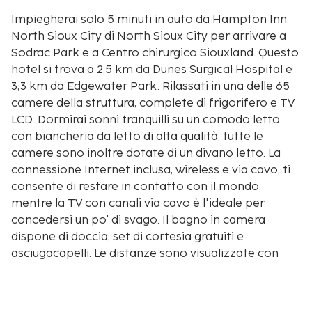
Impiegherai solo 5 minuti in auto da Hampton Inn
North Sioux City di North Sioux City per arrivare a
Sodrac Park e a Centro chirurgico Siouxland. Questo
hotel si trova a 2,5 km da Dunes Surgical Hospital e
3,3 km da Edgewater Park. Rilassati in una delle 65
camere della struttura, complete di frigorifero e TV
LCD. Dormirai sonni tranquilli su un comodo letto
con biancheria da letto di alta qualità; tutte le
camere sono inoltre dotate di un divano letto. La
connessione Internet inclusa, wireless e via cavo, ti
consente di restare in contatto con il mondo,
mentre la TV con canali via cavo è l'ideale per
concedersi un po' di svago. Il bagno in camera
dispone di doccia, set di cortesia gratuiti e
asciugacapelli. Le distanze sono visualizzate con
un'approssimazione di 0,1 chilometri.
Sodrac Park: 0,7 km
Centro chirurgico Siouxland: 2,4 km