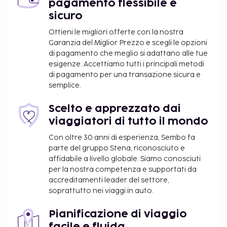
pagamento flessibile e
lavaggio a secco. Il un parcheggio gratuito è
sicuro
disponibile in loco. Approfitta dei servizi ricreativi
Ottieni le migliori offerte con la nostra
disponibili, che includono una piscina coperta e una
Garanzia del Miglior Prezzo e scegli le opzioni
palestra. Questo hotel offre, inoltre, il Wi-Fi gratuito
di pagamento che meglio si adattano alle tue
e un distributore automatico. Per la comodità degli
esigenze. Accettiamo tutti i principali metodi
ospiti, la colazione gratuita viene servita tutti i
di pagamento per una transazione sicura e
giorni dalle ore 06:00 alle ore 10:00.
semplice.
Cauzione per animali: 75.00 USD a soggiorno.
Supplemento per animali domestici: 50 USD per
Scelto e apprezzato dai
sistemazione, a soggiorno
viaggiatori di tutto il mondo
Non vengono richiesti supplementi per gli
Con oltre 30 anni di esperienza, Sembo fa
animali di servizio
parte del gruppo Stena, riconosciuto e
Supplemento check-out posticipato: USD 50.00
affidabile a livello globale. Siamo conosciuti
(previa disponibilità)
per la nostra competenza e supportati da
Letto aggiuntivo: 15.0 USD a notte
accreditamenti leader del settore,
soprattutto nei viaggi in auto.
È possibile che questo elenco non sia completo.
Tariffe e depositi potrebbero non includere le tasse
Pianificazione di viaggio
e sono soggetti a modifiche.
facile e fluida