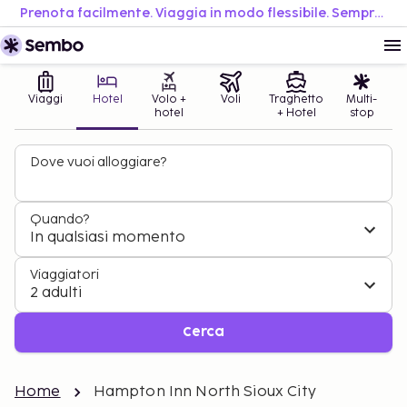
Prenota facilmente. Viaggia in modo flessibile. Sempre al miglior prezzo.
Viaggi
Hotel
Volo +
Voli
Traghetto
Multi-
hotel
+ Hotel
stop
Dove vuoi alloggiare?
Quando?
In qualsiasi momento
Viaggiatori
2 adulti
Cerca
Home
Hampton Inn North Sioux City