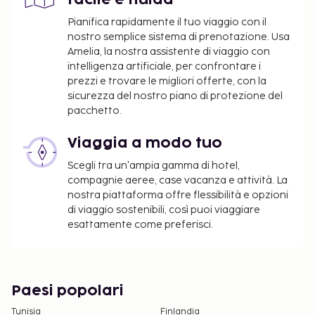
È disponibile il check-out senza contatti.
Pianifica rapidamente il tuo viaggio con il
Questa struttura è LGBTQ+ friendly e accoglie
nostro semplice sistema di prenotazione. Usa
Amelia, la nostra assistente di viaggio con
tutti gli ospiti, senza alcuna distinzione.
intelligenza artificiale, per confrontare i
prezzi e trovare le migliori offerte, con la
sicurezza del nostro piano di protezione del
pacchetto.
Viaggia a modo tuo
Scegli tra un'ampia gamma di hotel,
compagnie aeree, case vacanza e attività. La
nostra piattaforma offre flessibilità e opzioni
di viaggio sostenibili, così puoi viaggiare
esattamente come preferisci.
Paesi popolari
Tunisia
Finlandia