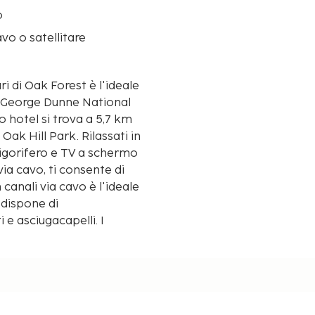
o
avo o satellitare
i di Oak Forest è l'ideale
e George Dunne National
k Hill Park. Rilassati in
rigorifero e TV a schermo
via cavo, ti consente di
canali via cavo è l'ideale
 dispone di
 e asciugacapelli. I
telefoni con chiamate
n un'approssimazione di