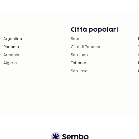
e e un pratico servizio di
uito è disponibile in
a disposizione una
Città popolari
 ricevimenti. La colazione
Argentina
Seoul
rni dalle ore 06:00 alle
Panama
Città di Panama
Armenia
San Juan
Algeria
Tabarka
San Jose
lementi potrebbero
a struttura.
animale (variabile in