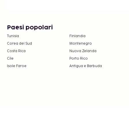
Rockford, IL (RFD-Greater Rockford): 166,6 km
Potrai usufruire di check-in veloce, check-out veloc
lavanderia e lavaggio a secco. Il un parcheggio grat
loco. Le opportunità di svago non mancano: avrai 
Paesi popolari
piscina coperta, oltre a il Wi-Fi gratuito e una sala
Tunisia
Finlandia
continentale viene servita gratuitamente tutti i gio
Corea del Sud
Montenegro
ore 10:00. I seguenti servizi sono chiusi il martedì, il mercoledì, il giovedì, il
Costa Rica
Nuova Zelanda
venerdì e il sabato:
Cile
Porto Rico
Piscina coperta
Isole Faroe
Antigua e Barbuda
Vasca idromassaggio
La struttura ti addebiterà i seguenti costi. I supp
includere le tasse applicabili:
Cauzione: 50.00 USD a soggiorno
Abbiamo incluso tutti i costi che ci ha comunicato l
Supplemento per animali domestici: 75 USD ad 
base alla durata del soggiorno)