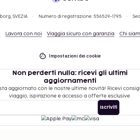
ali di servizio
ia disponibilità)
evia disponibilità)
gborg, SVEZIA
Numero di registrazione: 556529-1795
Sed
o
Lavora con noi
Viaggia sicuro con garanzia
Chi sia
riffe e depositi
 a modifiche.
Impostazioni dei cookie
ti esistenti nella camera
Non perderti nulla: ricevi gli ultimi
gli ospiti registrati.
aggiornamenti
ta aggiornato con le nostre ultime novità! Ricevi consigl
viaggio, ispirazione e accesso a offerte esclusive.
Iscriviti
©
2026
Stena Line Travel Group AB