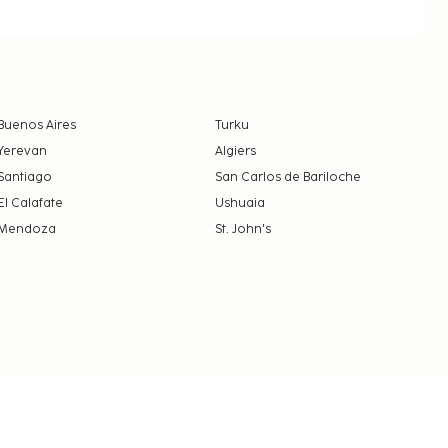
Buenos Aires
Turku
Yerevan
Algiers
Santiago
San Carlos de Bariloche
El Calafate
Ushuaia
Mendoza
St. John's