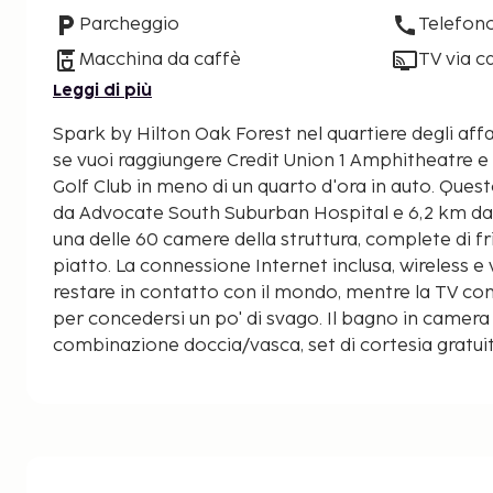
Parcheggio
Telefon
Macchina da caffè
TV via c
Leggi di più
Spark by Hilton Oak Forest nel quartiere degli affar
se vuoi raggiungere Credit Union 1 Amphitheatre 
Golf Club in meno di un quarto d'ora in auto. Questo hotel si trova a 5,7 km
da Advocate South Suburban Hospital e 6,2 km da Oa
una delle 60 camere della struttura, complete di f
piatto. La connessione Internet inclusa, wireless e 
restare in contatto con il mondo, mentre la TV con 
per concedersi un po' di svago. Il bagno in camera
combinazione doccia/vasca, set di cortesia gratuiti
comfort includono scrivanie, ferri/assi da stiro e 
urbane gratuite. Le distanze sono visualizzate co
0,1 chilometri.
George Dunne National Golf Club: 5,2 km
Advocate South Suburban Hospital: 5,7 km