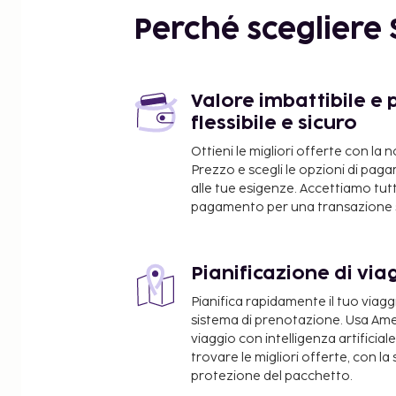
Oak Hill Park: 6,2 km
Perché scegliere
Vogt Visual Arts Center: 7,4 km
Coyote Run Golf Course: 7,5 km
Ingalls Memorial Hospital: 7,8 km
Gaelic Park: 8,4 km
Valore imbattibile 
Bremen Grove Dog Park: 8,4 km
flessibile e sicuro
Ravisloe Country Club: 8,5 km
Ottieni le migliori offerte con la 
Franciscan St. James Health - Olympia Fields: 8,8 
Prezzo e scegli le opzioni di pa
Franciscan Health Olympia Fields: 8,9 km
alle tue esigenze. Accettiamo tutti
Biblioteca pubblica di Harvey: 9,1 km
pagamento per una transazione s
Harvey Community Center: 9,3 km
Chicago Gaelic Park: 9,4 km
WellGroup HealthPartners: 9,4 km
Pianificazione di viag
Gli aeroporti più vicini sono:
Pianifica rapidamente il tuo viagg
Aeroporto di Chicago Midway (MDW): 49 km
sistema di prenotazione. Usa Ameli
viaggio con intelligenza artificial
Chicago O'Hare International Airport (ORD): 61,9 
trovare le migliori offerte, con la
Chicago, IL (DPA-Aeroporto Dupage): 84,1 km
protezione del pacchetto.
Chicago, IL (PWK-Chicago Executive): 73,7 km