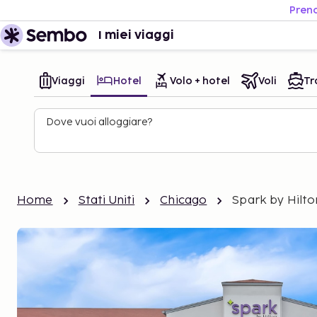
Preno
I miei viaggi
Viaggi
Hotel
Volo + hotel
Voli
Tr
Dove vuoi alloggiare?
Home
Stati Uniti
Chicago
Spark by Hilto