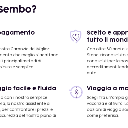
 Sembo?
e pagamento
Scelto e appr
tutto il mon
nostra Garanzia del Miglior
Con oltre 30 anni di
km
gamento che meglio si adattano
Stena, riconosciuto e
 i principali metodi di
conosciuti per la n
icura e semplice.
accreditamenti leader
auto.
gio facile e fluida
Viaggia a m
io con il nostro semplice
Scegli tra un'ampia
a, la nostra assistente di
vacanza e attività. L
e, per confrontare i prezzi e
opzioni di viaggio so
km
 sicurezza del nostro piano di
come preferisci.