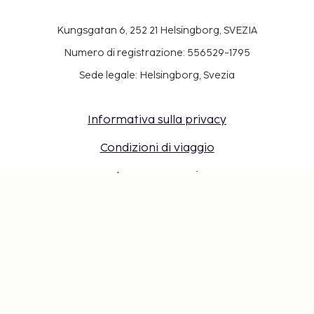
Kungsgatan 6, 252 21 Helsingborg, SVEZIA
Numero di registrazione: 556529-1795
Sede legale: Helsingborg, Svezia
Informativa sulla privacy
Condizioni di viaggio
Lavora con noi
Viaggia sicuro con garanzia
Chi siamo
Destinazioni
Accesso per agenti di viaggio