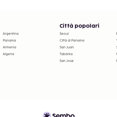
on aperta 24 ore su 24 e
sponibile in loco. Le
Città popolari
zione una palestra, oltre
colazione continentale è
Argentina
Seoul
Panama
Città di Panama
Armenia
San Juan
Algeria
Tabarka
riffe e depositi
San Jose
 a modifiche.
bili metodi di pagamento
Best Western, visita