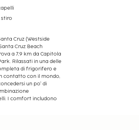
apelli
 stiro
 Santa Cruz (Westside
e Santa Cruz Beach
k. Rilassati in una delle
ompleta di frigorifero e
 in contatto con il mondo,
 concedersi un po' di
combinazione
lli. I comfort includono
tè, mentre le pulizie sono
e con