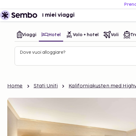
Preno
I miei viaggi
Viaggi
Hotel
Volo + hotel
Voli
Tr
Dove vuoi alloggiare?
Home
Stati Uniti
Kaliforniakusten med High