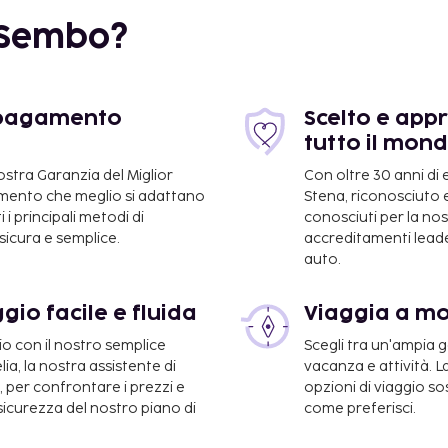
 Sembo?
e pagamento
Scelto e appr
tutto il mon
nostra Garanzia del Miglior
Con oltre 30 anni di
gamento che meglio si adattano
Stena, riconosciuto e
 i principali metodi di
conosciuti per la n
icura e semplice.
accreditamenti leader
auto.
ion Center: 2,8 km
gio facile e fluida
Viaggia a m
io con il nostro semplice
Scegli tra un'ampia
km
a, la nostra assistente di
vacanza e attività. L
e, per confrontare i prezzi e
opzioni di viaggio so
 sicurezza del nostro piano di
come preferisci.
tern Inn è Aeroporto