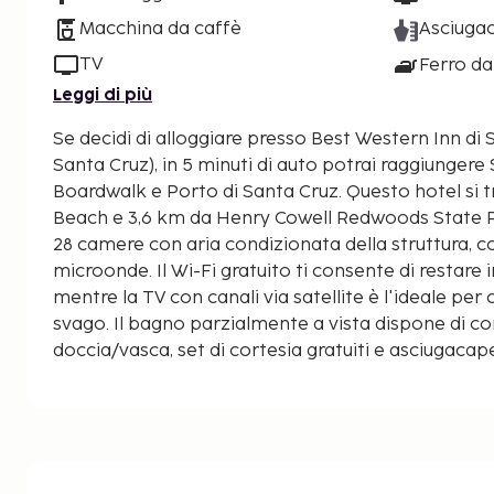
Macchina da caffè
Asciugac
TV
Ferro da
Leggi di più
Se decidi di alloggiare presso Best Western Inn di
Santa Cruz), in 5 minuti di auto potrai raggiunger
Boardwalk e Porto di Santa Cruz. Questo hotel si trova a 7,9 km da Capitola
Beach e 3,6 km da Henry Cowell Redwoods State Par
28 camere con aria condizionata della struttura, c
microonde. Il Wi-Fi gratuito ti consente di restare
mentre la TV con canali via satellite è l'ideale per
svago. Il bagno parzialmente a vista dispone di 
doccia/vasca, set di cortesia gratuiti e asciugacape
scrivanie e accessori per la preparazione di caffè/
eseguite tutti i giorni. Le distanze sono visualizzat
un'approssimazione di 0,1 chilometri.
Ocean Street: 0,1 km
Pacific Avenue: 1,2 km