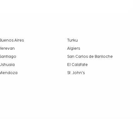
Buenos Aires
Turku
Yerevan
Algiers
Santiago
San Carlos de Bariloche
Ushuaia
El Calafate
Mendoza
St. John's