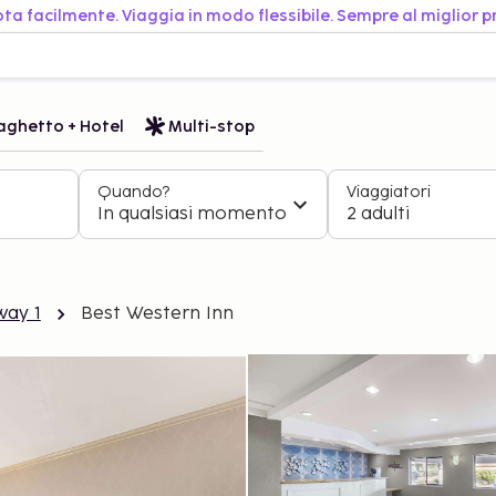
ta facilmente. Viaggia in modo flessibile. Sempre al miglior p
aghetto + Hotel
Multi-stop
Quando?
Viaggiatori
In qualsiasi momento
2 adulti
way 1
Best Western Inn